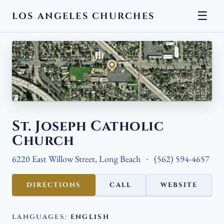
☰
LOS ANGELES CHURCHES
← BACK
Aerial view · Esri, USGS
St. Joseph Catholic
Church
6220 East Willow Street, Long Beach
(562) 594-4657
DIRECTIONS
CALL
WEBSITE
LANGUAGES:
ENGLISH