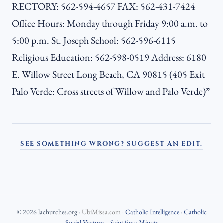
RECTORY: 562-594-4657 FAX: 562-431-7424
Office Hours: Monday through Friday 9:00 a.m. to
5:00 p.m. St. Joseph School: 562-596-6115
Religious Education: 562-598-0519 Address: 6180
E. Willow Street Long Beach, CA 90815 (405 Exit
Palo Verde: Cross streets of Willow and Palo Verde)”
SEE SOMETHING WRONG? SUGGEST AN EDIT.
©
2026
lachurches.org
·
UbiMissa.com
·
Catholic Intelligence
·
Catholic
Social Ventures
·
Saint for a Minute