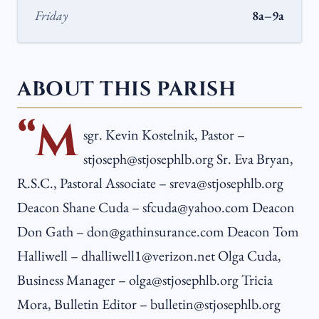
Friday
8a–9a
ABOUT THIS PARISH
“M
sgr. Kevin Kostelnik, Pastor –
stjoseph@stjosephlb.org Sr. Eva Bryan,
R.S.C., Pastoral Associate – sreva@stjosephlb.org
Deacon Shane Cuda – sfcuda@yahoo.com Deacon
Don Gath – don@gathinsurance.com Deacon Tom
Halliwell – dhalliwell1@verizon.net Olga Cuda,
Business Manager – olga@stjosephlb.org Tricia
Mora, Bulletin Editor – bulletin@stjosephlb.org