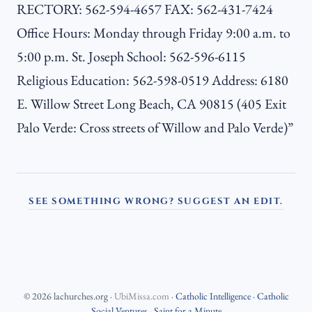
RECTORY: 562-594-4657 FAX: 562-431-7424
Office Hours: Monday through Friday 9:00 a.m. to
5:00 p.m. St. Joseph School: 562-596-6115
Religious Education: 562-598-0519 Address: 6180
E. Willow Street Long Beach, CA 90815 (405 Exit
Palo Verde: Cross streets of Willow and Palo Verde)”
SEE SOMETHING WRONG? SUGGEST AN EDIT.
©
2026
lachurches.org
·
UbiMissa.com
·
Catholic Intelligence
·
Catholic
Social Ventures
·
Saint for a Minute