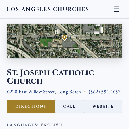
☰
LOS ANGELES CHURCHES
← BACK
Aerial view · Esri, USGS
St. Joseph Catholic
Church
6220 East Willow Street, Long Beach
(562) 594-4657
DIRECTIONS
CALL
WEBSITE
LANGUAGES:
ENGLISH