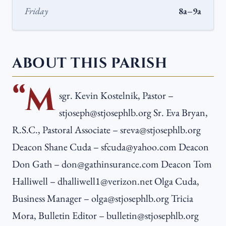
Friday
8a–9a
ABOUT THIS PARISH
“M
sgr. Kevin Kostelnik, Pastor –
stjoseph@stjosephlb.org Sr. Eva Bryan,
R.S.C., Pastoral Associate – sreva@stjosephlb.org
Deacon Shane Cuda – sfcuda@yahoo.com Deacon
Don Gath – don@gathinsurance.com Deacon Tom
Halliwell – dhalliwell1@verizon.net Olga Cuda,
Business Manager – olga@stjosephlb.org Tricia
Mora, Bulletin Editor – bulletin@stjosephlb.org