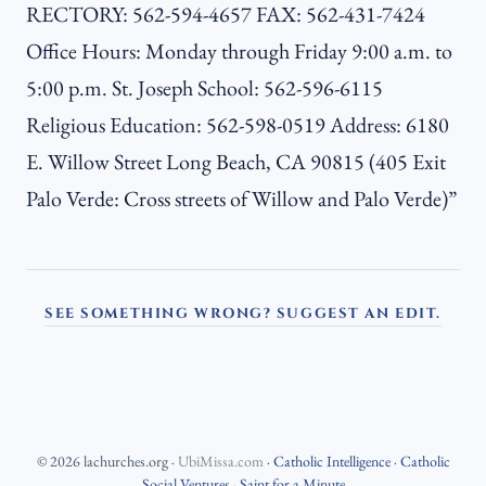
RECTORY: 562-594-4657 FAX: 562-431-7424
Office Hours: Monday through Friday 9:00 a.m. to
5:00 p.m. St. Joseph School: 562-596-6115
Religious Education: 562-598-0519 Address: 6180
E. Willow Street Long Beach, CA 90815 (405 Exit
Palo Verde: Cross streets of Willow and Palo Verde)”
SEE SOMETHING WRONG? SUGGEST AN EDIT.
©
2026
lachurches.org
·
UbiMissa.com
·
Catholic Intelligence
·
Catholic
Social Ventures
·
Saint for a Minute