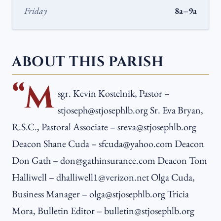
Friday
8a–9a
ABOUT THIS PARISH
“M
sgr. Kevin Kostelnik, Pastor –
stjoseph@stjosephlb.org Sr. Eva Bryan,
R.S.C., Pastoral Associate – sreva@stjosephlb.org
Deacon Shane Cuda – sfcuda@yahoo.com Deacon
Don Gath – don@gathinsurance.com Deacon Tom
Halliwell – dhalliwell1@verizon.net Olga Cuda,
Business Manager – olga@stjosephlb.org Tricia
Mora, Bulletin Editor – bulletin@stjosephlb.org