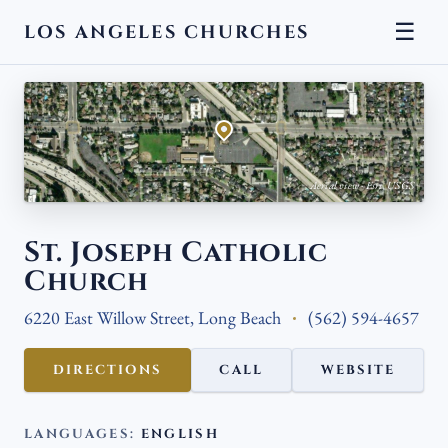
☰
LOS ANGELES CHURCHES
← BACK
Aerial view · Esri, USGS
St. Joseph Catholic
Church
6220 East Willow Street, Long Beach
(562) 594-4657
DIRECTIONS
CALL
WEBSITE
LANGUAGES:
ENGLISH